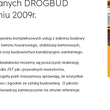
lanych DROGBUD
iu 2009r.
onywaniu kompleksowych usług z zakresu budowy
y betonu towarowego, stablizacji betonowych,
a oraz budownictwa kanalizacyjno-sanitarnego.
ziałalności możemy się poszczycić realizacją
dla JST jak i prywatnych inwestorów,
ogaty park maszynowy sprawiają, że wszystkie
o i zgodnie ze sztuką budowlaną. O jakości
wiadczą zamieszczone na stronie referencje.