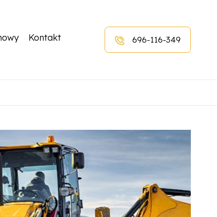
nowy
Kontakt
696-116-349