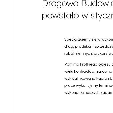
Drogowo Budow
powstało w styczn
Specjalizujemy się w wyk
dróg, produkcji i sprzedaż
robót ziemnych, brukarstw
Pomimo krótkiego okresu d
wielu kontraktów, zarówno 
wykwalifikowana kadra i b
prace wykonujemy terminow
wykonania naszych zadań ś